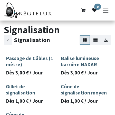
Se rendre au contenu
0
Signalisation
Signalisation
Passage de Câbles (1
Balise lumineuse
mètre)
barrière NADAR
Dès
3,00
€
/
Jour
Dès
3,00
€
/
Jour
Gillet de
Cône de
signalisation
signalisation moyen
Dès
1,00
€
/
Jour
Dès
1,00
€
/
Jour
Cône de