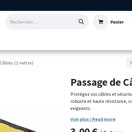
Panier
Consommables
Nos références
Qui so
Câbles (1 mètre)
Passage de Câ
Protégez vos câbles et sécuris
robuste et haute résistance, 
exigeants.
Voir plus / Read more
Fabriqué en caoutchouc renforc
3,00
€
est capable de supporter le pas