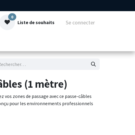
0
Se connecter
Liste de souhaits
mmes-nous
Contact
bles (1 mètre)
ez vos zones de passage avec ce passe-câbles
conçu pour les environnements professionnels
é avec couvercle en PVC rigide, ce passe-câbles
sage de véhicules légers et lourds. Sa surface