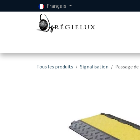
Se rendre au contenu
Français
Accueil
Location
Tous les produits
Signalisation
Passage de 