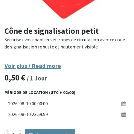
Cône de signalisation petit
Sécurisez vos chantiers et zones de circulation avec ce cône
de signalisation robuste et hautement visible.
Fabriqué en PVC souple et résistant, ce cône est conçu pour
Voir plus / Read more
absorber les chocs sans se déformer. Ses bandes
0,50
€
réfléchissantes blanches assurent une excellente visibilité de
/
1
Jour
jour comme de nuit, même par mauvaises conditions
météorologiques. Léger et empilable, il est facile à
PÉRIODE DE LOCATION
(UTC + 02:00)
transporter et à installer sur tous types de terrains.
Matériaux : PVC souple et résistant aux chocs
Dimensions : disponible en plusieurs hauteurs (ex : 50 cm, 75
cm)
Visibilité : bandes réfléchissantes haute performance