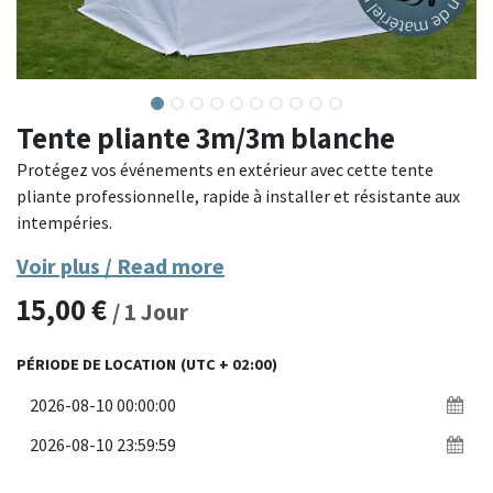
Tente pliante 3m/3m blanche
Protégez vos événements en extérieur avec cette tente
pliante professionnelle, rapide à installer et résistante aux
intempéries.
Voir plus / Read more
Fabriquée avec une structure en acier thermolaqué et une
15,00
€
toile en polyester enduit, cette tente offre une excellente
/
1
Jour
résistance au vent et à la pluie. Son système de montage
rapide sans outils permet une installation en quelques
PÉRIODE DE LOCATION
(UTC + 02:00)
minutes. Idéale pour les marchés, réceptions, foires, ou
événements sportifs.
Matériaux : structure en acier thermolaqué, toile polyester
enduite imperméable