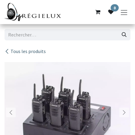
Se rendre au contenu
0
Tous les produits