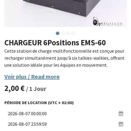
CHARGEUR 6Positions EMS-60
Cette station de charge multifonctionnelle est conçue pour
recharger simultanément jusqu'à six talkies-walkies, offrant
une solution idéale pour les équipes en mouvement.
Compacte et robuste, elle garantit une recharge rapide et
Voir plus / Read more
efficace.
2,00
€
/
1
Jour
Matériau : Structure en plastique durci noir.
Capacité : Six emplacements de charge.
PÉRIODE DE LOCATION
(UTC + 02:00)
Caractéristiques : Indicateurs lumineux de charge, conception
portable, adaptateur secteur intégré.
Dimensions : Optimisée pour un transport facile et un
rangement compact.