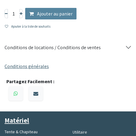
Parfaite pour les environnements professionnels où la
communication instantanée est essentielle, cette station de
Ajouter au panier
charge assure que vos appareils restent opérationnels à tout
moment.
Ajouter à la liste de souhaits
Conditions de locations / Conditions de ventes
Conditions générales
Partagez Facilement :
Matériel
Tente & Chapiteau
Utilitaire