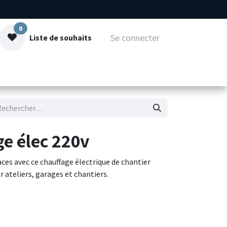
0
Se connecter
Liste de souhaits
mmes-nous
Contact
ge élec 220v
ces avec ce chauffage électrique de chantier
 ateliers, garages et chantiers.
ue robuste et une poignée de transport intégrée,
ions d'utilisation intensives. Il propose deux
jusqu'à 2 kW ainsi qu'une fonction ventilation