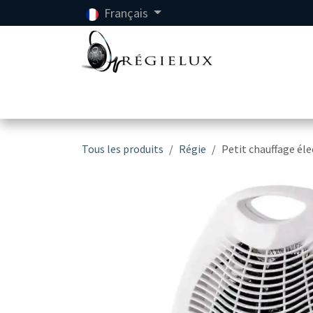
Se rendre au contenu
Français
Accueil
Location
Tous les produits
Régie
Petit chauffage éle