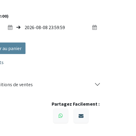
 permet d'ajuster la température souhaitée pour
curité.
2:00)
laqué robuste
deux niveaux + fonction ventilation
et protection contre la surchauffe
e pour un transport facile
r au panier
nt pour chantiers, ateliers, garages et entrepôts
ts
ce chauffage électrique est la solution idéale
ieux de travail.
itions de ventes
Partagez Facilement :