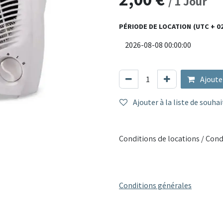
/
1
Jour
seule. Son thermostat intégré
un confort optimal en toute sé
PÉRIODE DE LOCATION
(UTC + 0
Matériaux : structure en acier 
Puissance : 2 kW, réglable sur 
Sécurité : thermostat intégré 
Mobilité : poignée ergonomiqu
Ajoute
Utilisation : chauffage d'appoi
Ajouter à la liste de souhai
Compact, puissant et sécurisé, 
pour affronter le froid sur vos l
Conditions de locations / Cond
Conditions générales