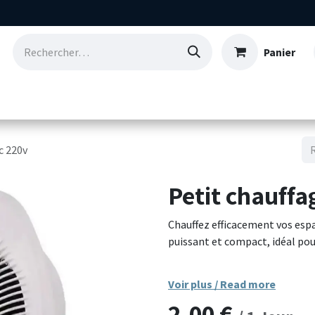
Panier
Consommables
Nos références
Qui so
c 220v
Petit chauffa
Chauffez efficacement vos espa
puissant et compact, idéal pour
Conçu avec un carter métalliq
Voir plus / Read more
ce chauffage résiste aux condit
2,00
€
niveaux de puissance réglables 