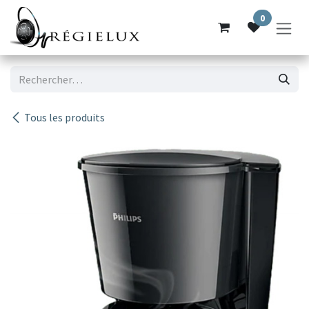
Se rendre au contenu
0
Tous les produits