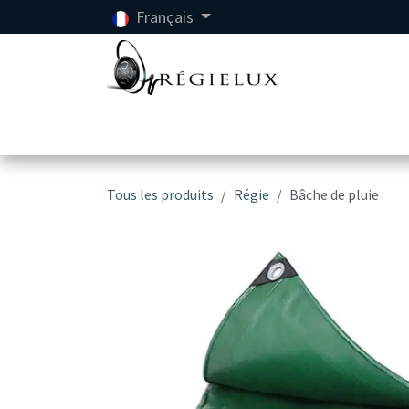
Se rendre au contenu
Français
Accueil
Location
Tous les produits
Régie
Bâche de pluie