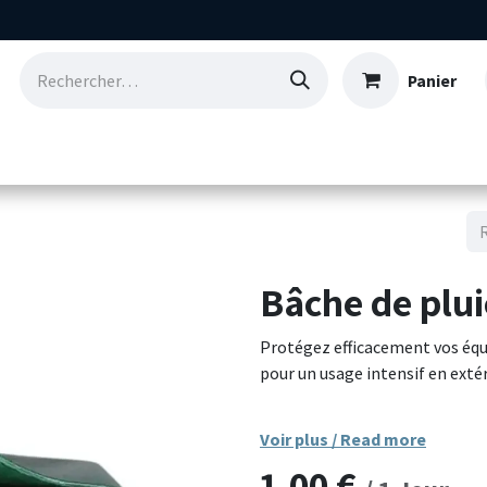
Panier
Consommables
Nos références
Qui so
Bâche de plui
Protégez efficacement vos éq
pour un usage intensif en exté
Fabriquée en polyéthylène haut
Voir plus / Read more
intempéries, aux déchirures et
1,00
€
solidement fixés sur les bords