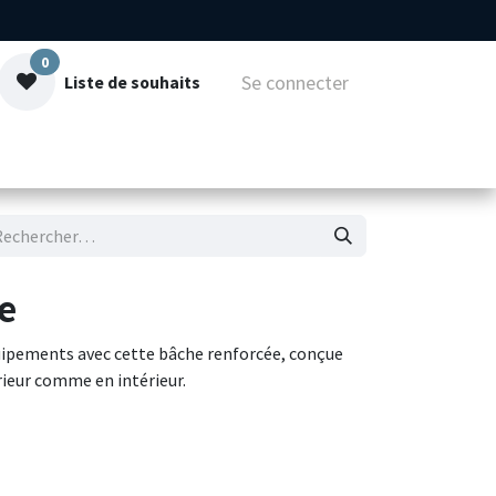
0
Se connecter
Liste de souhaits
mmes-nous
Contact
e
uipements avec cette bâche renforcée, conçue
rieur comme en intérieur.
e densité, cette bâche est résistante aux
 aux rayons UV. Ses œillets métalliques
 permettent un arrimage facile et sécurisé. Sa