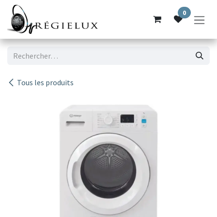
Se rendre au contenu
0
Tous les produits