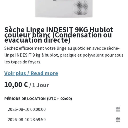
Sèche Linge INDESIT 9KG Hublot
couleur blanc (Condensation ou
évacuation directe)
Séchez efficacement votre linge au quotidien avec ce sèche-
linge INDESIT 9 kg à hublot, pratique et polyvalent pour tous
les types de foyers.
Voir plus / Read more
Avec sa capacité généreuse de 9 kg, ce sèche-linge s’adapte
10,00
€
aussi bien aux petites qu’aux grandes lessives. Il peut
/
1
Jour
fonctionner en mode à condensation ou en évacuation
directe, selon votre configuration. Son hublot large facilite
PÉRIODE DE LOCATION
(UTC + 02:00)
le chargement, et ses programmes automatiques assurent
un séchage respectueux des fibres. Simple d’utilisation,
robuste et silencieux, il s’intègre parfaitement dans tous les
intérieurs.