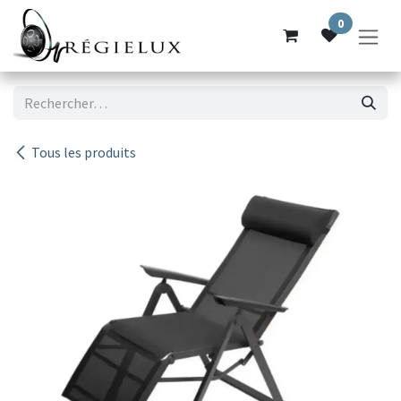
Se rendre au contenu
0
Tous les produits