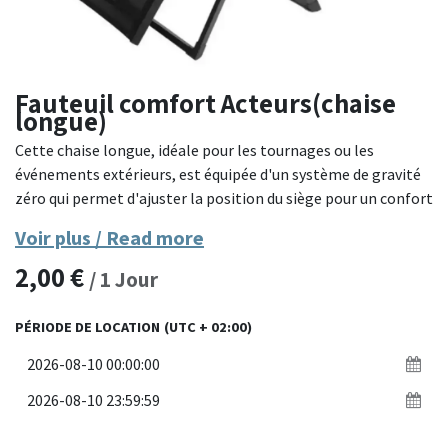
Fauteuil comfort Acteurs(chaise
longue)
Cette chaise longue, idéale pour les tournages ou les
événements extérieurs, est équipée d'un système de gravité
zéro qui permet d'ajuster la position du siège pour un confort
optimal. La structure en acier tubulaire offre une solidité et
Voir plus / Read more
une durabilité, tandis que le tissu en toile noire est à la fois
2,00
€
respirant et résistant aux intempéries. Les accoudoirs larges
/
1
Jour
et le repose-tête rembourré assurent une position détendue
lors des pauses ou des temps d'attente prolongés.
PÉRIODE DE LOCATION
(UTC + 02:00)
Matériaux : Acier tubulaire et toile résistante.
Fonctionnalité : Système de gravité zéro pour ajustement de
l'inclinaison.
Couleur : Noir.