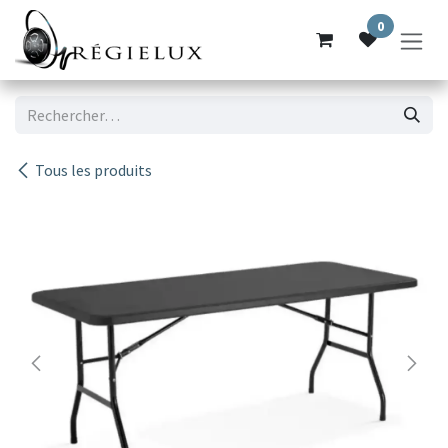
Se rendre au contenu
0
Tous les produits