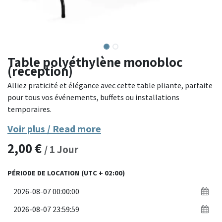
Table polyéthylène monobloc
(reception)
Alliez praticité et élégance avec cette table pliante, parfaite
pour tous vos événements, buffets ou installations
temporaires.
Voir plus / Read more
Conçue avec un plateau en polyéthylène haute densité et un
2,00
€
châssis en acier thermolaqué, cette table offre une grande
/
1
Jour
robustesse tout en restant légère. Son système de pliage des
pieds permet un rangement rapide et peu encombrant. Les
PÉRIODE DE LOCATION
(UTC + 02:00)
pieds sont équipés de patins antidérapants pour une stabilité
optimale sur tout type de sol. Avec sa finition noire moderne,
elle s'intègre harmonieusement dans tous les
environnements professionnels ou privés.