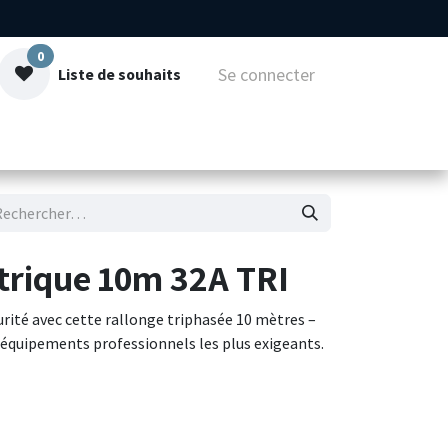
0
Se connecter
Liste de souhaits
mmes-nous
Contact
trique 10m 32A TRI
rité avec cette rallonge triphasée 10 mètres –
 équipements professionnels les plus exigeants.
tensive, cette rallonge est équipée de
T) 32A, assurant une distribution fiable du
e H07RN-F en caoutchouc industriel garantit une