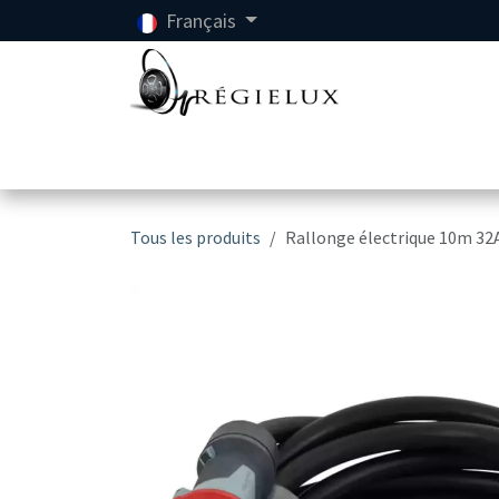
Se rendre au contenu
Français
Accueil
Location
Tous les produits
Rallonge électrique 10m 32