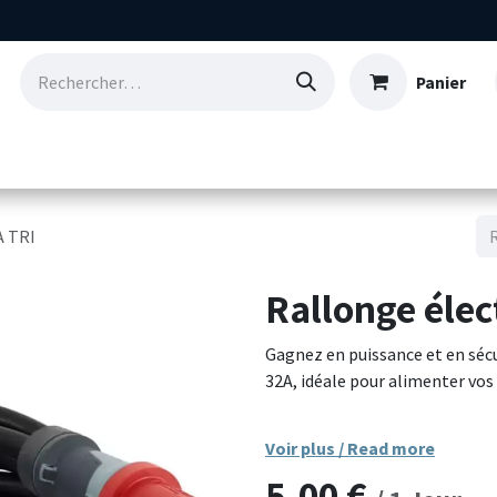
Panier
Consommables
Nos références
Qui so
A TRI
Rallonge élec
Gagnez en puissance et en sécu
32A, idéale pour alimenter vos
Conçue pour une utilisation in
Voir plus / Read more
connecteurs CEE 5 pôles (3P+N+
5,00
€
courant triphasé 400V. Le câbl